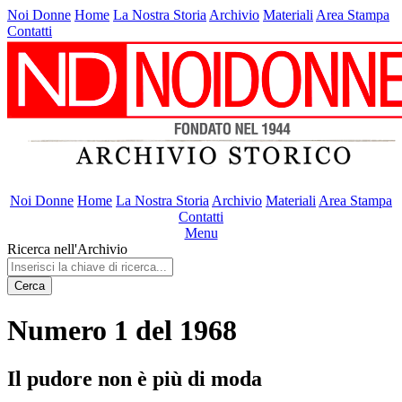
Noi Donne
Home
La Nostra Storia
Archivio
Materiali
Area Stampa
Contatti
Noi Donne
Home
La Nostra Storia
Archivio
Materiali
Area Stampa
Contatti
Menu
Ricerca nell'Archivio
Cerca
Numero 1 del 1968
Il pudore non è più di moda