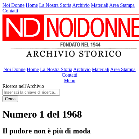
Noi Donne
Home
La Nostra Storia
Archivio
Materiali
Area Stampa
Contatti
Noi Donne
Home
La Nostra Storia
Archivio
Materiali
Area Stampa
Contatti
Menu
Ricerca nell'Archivio
Cerca
Numero 1 del 1968
Il pudore non è più di moda