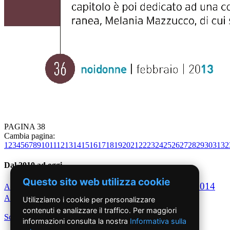
PAGINA 38
Cambia pagina:
1
2
3
4
5
6
7
8
9
10
11
12
13
14
15
16
17
18
19
20
21
22
23
24
25
26
27
28
29
30
31
32
Dal 2010 ad oggi
Questo sito web utilizza cookie
2010
2011
2012
2013
2014
Anno
Anno
Anno
Anno
Anno
2015
2016
Anno
Anno
Dal 2017 ad oggi
Utilizziamo i cookie per personalizzare
contenuti e analizzare il traffico. Per maggiori
Scegli per decennio
informazioni consulta la nostra
Informativa sulla