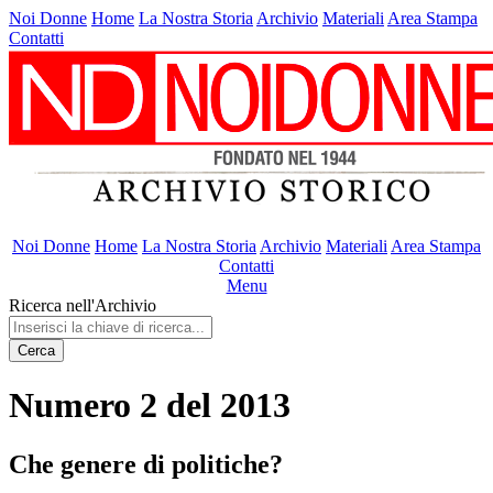
Noi Donne
Home
La Nostra Storia
Archivio
Materiali
Area Stampa
Contatti
Noi Donne
Home
La Nostra Storia
Archivio
Materiali
Area Stampa
Contatti
Menu
Ricerca nell'Archivio
Cerca
Numero 2 del 2013
Che genere di politiche?