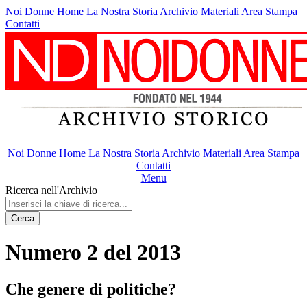
Noi Donne
Home
La Nostra Storia
Archivio
Materiali
Area Stampa
Contatti
Noi Donne
Home
La Nostra Storia
Archivio
Materiali
Area Stampa
Contatti
Menu
Ricerca nell'Archivio
Cerca
Numero 2 del 2013
Che genere di politiche?