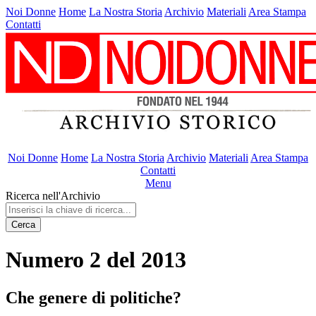
Noi Donne
Home
La Nostra Storia
Archivio
Materiali
Area Stampa
Contatti
Noi Donne
Home
La Nostra Storia
Archivio
Materiali
Area Stampa
Contatti
Menu
Ricerca nell'Archivio
Cerca
Numero 2 del 2013
Che genere di politiche?