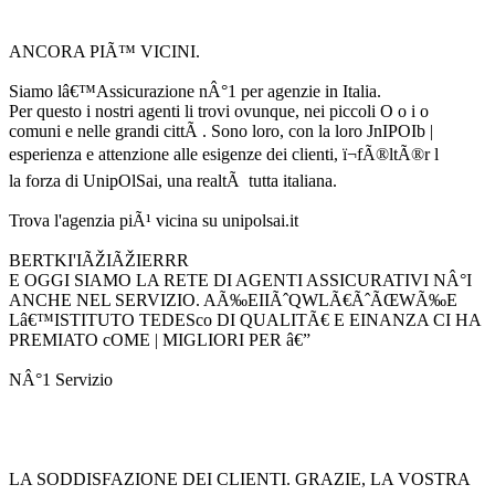
ANCORA PIÃ™ VICINI.
Siamo lâ€™Assicurazione nÂ°1 per agenzie in Italia.
Per questo i nostri agenti li trovi ovunque, nei piccoli O o i o
comuni e nelle grandi cittÃ . Sono loro, con la loro JnIPOIb |
esperienza e attenzione alle esigenze dei clienti, ï¬fÃ®ltÃ®r l
la forza di UnipOlSai, una realtÃ tutta italiana.
Trova l'agenzia piÃ¹ vicina su unipolsai.it
BERTKI'IÃŽIÃŽIERRR
E OGGI SIAMO LA RETE DI AGENTI ASSICURATIVI NÂ°I
ANCHE NEL SERVIZIO. AÃ‰EIIÃˆQWLÃ€ÃˆÃŒWÃ‰E
Lâ€™ISTITUTO TEDESco DI QUALITÃ€ E EINANZA CI HA
PREMIATO cOME | MIGLIORI PER â€”
NÂ°1 Servizio
LA SODDISFAZIONE DEI CLIENTI. GRAZIE, LA VOSTRA