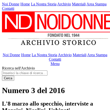
Noi Donne
Home
La Nostra Storia
Archivio
Materiali
Area Stampa
Contatti
Noi Donne
Home
La Nostra Storia
Archivio
Materiali
Area Stampa
Contatti
Menu
Ricerca nell'Archivio
Cerca
Numero 3 del 2016
L'8 marzo allo specchio, interviste a