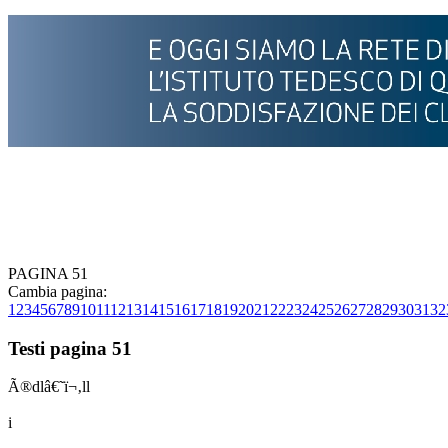
PAGINA 51
Cambia pagina:
1
2
3
4
5
6
7
8
9
10
11
12
13
14
15
16
17
18
19
20
21
22
23
24
25
26
27
28
29
30
31
32
Testi pagina 51
Ã®dlâ€˜ï¬‚ll
i