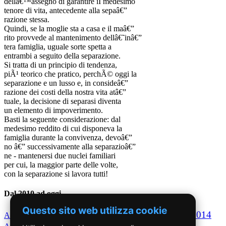
dellâ€™assegno di garantire iI medesimo
tenore di vita, antecedente alla sepaâ€”
razione stessa.
Quindi, se la moglie sta a casa e il maâ€”
rito provvede al mantenimento dellâ€˜inâ€”
tera famiglia, uguale sorte spetta a
entrambi a seguito della separazione.
Si tratta di un principio di tendenza,
piÃ¹ teorico che pratico, perchÃ© oggi la
separazione e un lusso e, in consideâ€”
razione dei costi della nostra vita atâ€”
tuale, la decisione di separasi diventa
un elemento di impoverimento.
Basti la seguente considerazione: dal
medesimo reddito di cui disponeva la
famiglia durante la convivenza, devoâ€”
no â€” successivamente alla separazioâ€”
ne - mantenersi due nuclei familiari
per cui, la maggior parte delle volte,
con la separazione si lavora tutti!
Dal 2010 ad oggi
Questo sito web utilizza cookie
2010
2011
2012
2013
2014
Anno
Anno
Anno
Anno
Anno
2015
2016