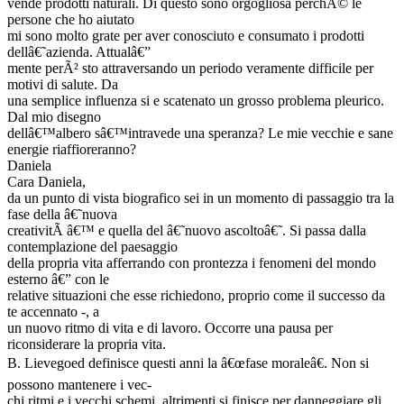
vende prodotti naturali. Di questo sono orgogliosa perchÃ© le
persone che ho aiutato
mi sono molto grate per aver conosciuto e consumato i prodotti
dellâ€˜azienda. Attualâ€”
mente perÃ² sto attraversando un periodo veramente difficile per
motivi di salute. Da
una semplice influenza si e scatenato un grosso problema pleurico.
Dal mio disegno
dellâ€™albero sâ€™intravede una speranza? Le mie vecchie e sane
energie riaffioreranno?
Daniela
Cara Daniela,
da un punto di vista biografico sei in un momento di passaggio tra la
fase della â€˜nuova
creativitÃ â€™ e quella del â€˜nuovo ascoltoâ€˜. Si passa dalla
contemplazione del paesaggio
della propria vita afferrando con prontezza i fenomeni del mondo
esterno â€” con le
relative situazioni che esse richiedono, proprio come il successo da
te accennato -, a
un nuovo ritmo di vita e di lavoro. Occorre una pausa per
riconsiderare la propria vita.
B. Lievegoed definisce questi anni la â€œfase moraleâ€. Non si
possono mantenere i vec-
chi ritmi e i vecchi schemi, altrimenti si finisce per danneggiare gli