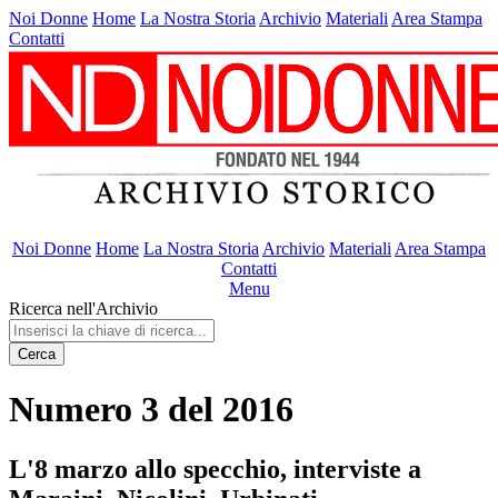
Noi Donne
Home
La Nostra Storia
Archivio
Materiali
Area Stampa
Contatti
Noi Donne
Home
La Nostra Storia
Archivio
Materiali
Area Stampa
Contatti
Menu
Ricerca nell'Archivio
Cerca
Numero 3 del 2016
L'8 marzo allo specchio, interviste a