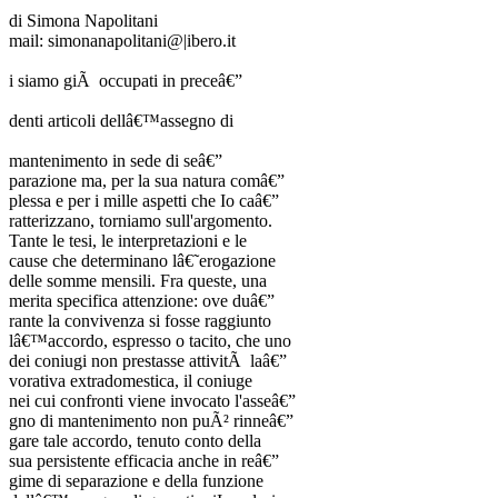
di Simona Napolitani
mail: simonanapolitani@|ibero.it
i siamo giÃ occupati in preceâ€”
denti articoli dellâ€™assegno di
mantenimento in sede di seâ€”
parazione ma, per la sua natura comâ€”
plessa e per i mille aspetti che Io caâ€”
ratterizzano, torniamo sull'argomento.
Tante le tesi, le interpretazioni e le
cause che determinano lâ€˜erogazione
delle somme mensili. Fra queste, una
merita specifica attenzione: ove duâ€”
rante la convivenza si fosse raggiunto
lâ€™accordo, espresso o tacito, che uno
dei coniugi non prestasse attivitÃ laâ€”
vorativa extradomestica, il coniuge
nei cui confronti viene invocato l'asseâ€”
gno di mantenimento non puÃ² rinneâ€”
gare tale accordo, tenuto conto della
sua persistente efficacia anche in reâ€”
gime di separazione e della funzione