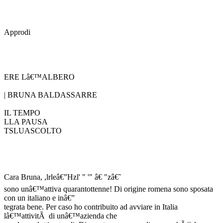
Approdi
ERE Lâ€™ALBERO
| BRUNA BALDASSARRE
IL TEMPO
LLA PAUSA
TSLUASCOLTO
Cara Bruna, ,lrleâ€”Hzl' " '" â€ "zâ€˜
sono unâ€™attiva quarantottenne! Di origine romena sono sposata
con un italiano e inâ€”
tegrata bene. Per caso ho contribuito ad avviare in Italia
lâ€™attivitÃ di unâ€™azienda che