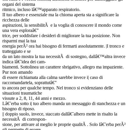
organi del sistema
ritmico, incluso lâ€™apparato respiratorio.
II tuo albero e essenziale ma la chioma aperta sta a significare la
ricchezza delle
aspirazioni, la sensibilitÃ e la voglia di conoscere il mondo come
una vera esploraâ€”
trice, per soddisfare i desideri di migliorare la tua posizione. Non
risparmi mai la tua
energia perÃ² ora hai bisogno di fermarti assolutamente. |I tronco e
tratteggiato e se
da un lato mostra la tua necessitÃ di sostegno, dallâ€™altra invece
indica lâ€˜idea dei cam-
biamenti. Sottolinea un carattere sbrigativo, allegro ma impaziente.
Pur non amando
di essere richiamata alla calma sarebbe invece i| caso di
raccomandartela, soprattutâ€”
to ancora per qualche tempo. Nel tronco si evidenziano delle
situazioni traumatiche
vissute a 2, 8, 11, 44 anni e mezzo.
Lâ€˜erba sotto i| tuo albero manda un messaggio di stanchezza e un
bisogno di riposo.
|| doppio suolo, invece, staccato dallâ€˜albero mette in risalto la
necessitÃ di correspon-
sione, per attivare al meglio le proprie qualitÃ . Solo lâ€˜erba perÃ²
gli permette di essere