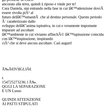
ancorato alla terra, quindi i| riposo e vitale per te!
Cara Daniela, stai entrando nella fase in cui lâ€™attenzione dovrÃ
essere rivolta piÃ¹ al
futuro dellâ€™umanitÃ che al destino personale. Questo periodo
Ã¨ caratterizzato dallo
sviluppo dellâ€˜anima ispirativa, in cui e veramente importante
imparare ad ascoltare
lâ€™ambiente in cui viviamo affinchÃ© lâ€™ispirazione coincida
con lâ€™inspirazione, inspirando
ciÃ² che si deve ancora ascoltare. Cari auguri!
Ã‰Ã€IVIIGLIÃ€
t.
154725273236; l Ã‰.
QGGI LA SEPARAZIONE
E UN Lusso
QUINDI ATTENZIONE
AI PATTI STIPULATI