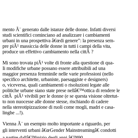
mento Ã¨ generato dalle istanze delle donne. Infatti diversi
studi scientifici cominciano ad analizzare i cambiamenti
urbani in una prospettiva â€œdi genere": la presenza sem-
pre piÃ¹ massiccia delle donne in tutti i campi della vita,
produce un effettivo cambiamento nella cittÃ ?
Mi sono trovata piÃ¹ volte di fronte alla questione di qua-
Ii modifiche urbane possano essere attribuibili ad una
maggior presenza femminile nelle varie professioni (nello
specifico architette, urbaniste, paesaggiste e designers)
o, viceversa, quali cambiamenti o risoluzioni legate alle
politiche urbane siano state prese nellâ€™ottica di rendere le
cittÃ piÃ¹ vivibili per le donne (e se questa visione oltretut-
to non nuocesse alle donne stesse, rischiando di cadere
nella stereotipizzazione di ruoli come mogli, madri e casa-
linghe ...!).
Vienna Ã¨ un esempio molto importante a riguardo, per
gli interventi urbani â€œGender Mainstreamingâ€ condotti
a partire dallâ€™inizio degli anni â€™90.