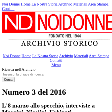
Noi Donne
Home
La Nostra Storia
Archivio
Materiali
Area Stampa
Contatti
Noi Donne
Home
La Nostra Storia
Archivio
Materiali
Area Stampa
Contatti
Menu
Ricerca nell'Archivio
Cerca
Numero 3 del 2016
L'8 marzo allo specchio, interviste a