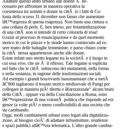
Adattare questo abito urbano alle donne Ã¨ ne-
cessario per affrontare in maniera operativa la
coesistenza tra uomini e donne in cittÃ (e i fatti di Co-
lonia dello scorso 31 dicembre non fanno che aumentare
lâ€™urgenza di questa esigenza). Non basta una cintura o
una collana di perle. E, ben inteso, per femminilizzazione
di una cittÃ non si intende di certo colorarla di rosa!
Grazie al processo di emancipazione e da quel momento
storico in cui le piazze e le strade hanno cominciato ad es-
sere teatro delle battaglie femministe, e parso chiaro come
la cittÃ stessa appartenesse anche alle donne.
Esiste infatti uno stretto legame tra la societÃ e i| luogo in
cui essa vive, che ne Ã¨ il riflesso. Tale legame si esplicita
nel fatto che le cittÃ subiscono dei mutamenti, nella forma
e nella sostanza, in ragione delle trasformazioni sociali.
Ad esempio i grandi bou/evards hausmanniani che a metÃ
â€˜800 tagliarono il tessuto storico medioevale di Parigi per
collegare in maniera piÃ¹ diretta e â€œrazionale" alcuni brani
della CittÃ , oppure via della Conciliazione a Roma, sono
lâ€™espressione di una volontÃ politica che risponde ad esi-
genze (a volte piÃ¹ o meno condivisibili) di una societa che
sta cambiando.
Oggi, molti cambiamenti urbani sono legati alla digitalizza-
zione, al bisogno cioÃ¨ di adattare infrastrutture, residenze
e spazi pubblici allâ€™era telematica. L'altro grande cambia-