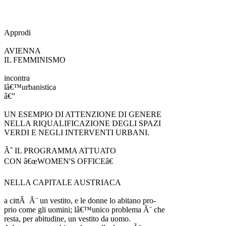
Approdi
AVIENNA
IL FEMMINISMO
incontra
lâ€™urbanistica
â€”
UN ESEMPIO DI ATTENZIONE DI GENERE
NELLA RIQUALIFICAZIONE DEGLI SPAZI
VERDI E NEGLI INTERVENTI URBANI.
Ãˆ IL PROGRAMMA ATTUATO
CON â€œWOMEN'S OFFICEâ€
NELLA CAPITALE AUSTRIACA
a cittÃ Ã¨ un vestito, e le donne lo abitano pro-
prio come gli uomini; lâ€™unico problema Ã¨ che
resta, per abitudine, un vestito da uomo.