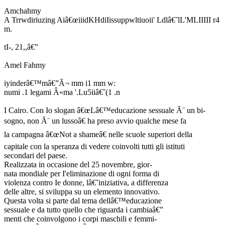
Amchahmy
A Trrwdiriuzing Aiâ€œiiidKHdiIissuppwltiuoii' Ldlâ€˜lL'MLIIIII r4
m.
tI-, 21,,â€”
Amel Fahmy
iyinderâ€™mâ€”Ã¬ mm i1 mm w:
numi .1 legami Â«ma '.Lu5iiâ€˜(1 .n
I Cairo. Con Io slogan â€œLâ€™educazione sessuale Ã¨ un bi-
sogno, non Ã¨ un lussoâ€ ha preso avvio qualche mese fa
la campagna â€œNot a shameâ€ nelle scuole superiori della
capitale con la speranza di vedere coinvolti tutti gli istituti
secondari del paese.
Realizzata in occasione del 25 novembre, gior-
nata mondiale per I'eliminazione di ogni forma di
violenza contro Ie donne, lâ€˜iniziativa, a differenza
delle altre, si sviluppa su un elemento innovativo.
Questa volta si parte dal tema dellâ€™educazione
sessuale e da tutto quello che riguarda i cambiaâ€”
menti che coinvolgono i corpi maschili e femmi-