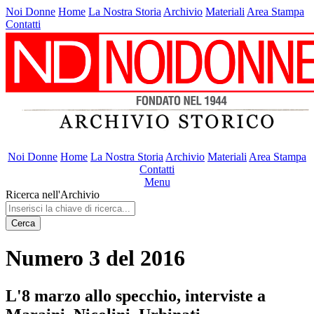
Noi Donne
Home
La Nostra Storia
Archivio
Materiali
Area Stampa
Contatti
Noi Donne
Home
La Nostra Storia
Archivio
Materiali
Area Stampa
Contatti
Menu
Ricerca nell'Archivio
Cerca
Numero 3 del 2016
L'8 marzo allo specchio, interviste a