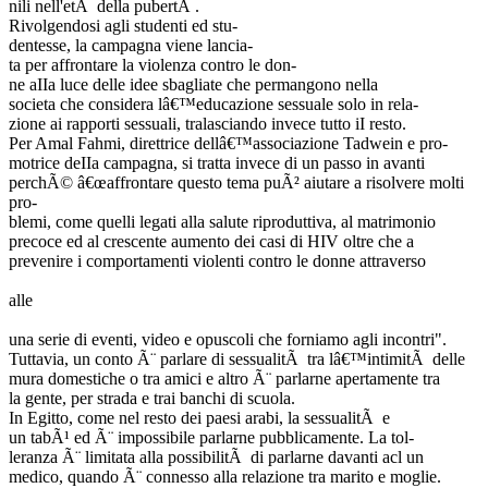
nili nell'etÃ della pubertÃ .
Rivolgendosi agli studenti ed stu-
dentesse, la campagna viene lancia-
ta per affrontare la violenza contro le don-
ne aIIa luce delle idee sbagliate che permangono nella
societa che considera lâ€™educazione sessuale solo in rela-
zione ai rapporti sessuali, tralasciando invece tutto iI resto.
Per Amal Fahmi, direttrice dellâ€™associazione Tadwein e pro-
motrice deIIa campagna, si tratta invece di un passo in avanti
perchÃ© â€œaffrontare questo tema puÃ² aiutare a risolvere molti
pro-
blemi, come quelli legati alla salute riproduttiva, al matrimonio
precoce ed al crescente aumento dei casi di HIV oltre che a
prevenire i comportamenti violenti contro le donne attraverso
alle
una serie di eventi, video e opuscoli che forniamo agli incontri".
Tuttavia, un conto Ã¨ parlare di sessualitÃ tra lâ€™intimitÃ delle
mura domestiche o tra amici e altro Ã¨ parlarne apertamente tra
la gente, per strada e trai banchi di scuola.
In Egitto, come nel resto dei paesi arabi, la sessualitÃ e
un tabÃ¹ ed Ã¨ impossibile parlarne pubblicamente. La tol-
leranza Ã¨ limitata alla possibilitÃ di parlarne davanti acl un
medico, quando Ã¨ connesso alla relazione tra marito e moglie.