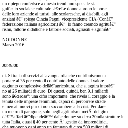
un ripiego conferisce a questo trend uno speciale si-
gnificato sociale e culturale. â€œLe donne aprono le porte
delle loro aziende ai turisti, alle scolaresche, ai disabili, agli
anziani â€” spiega Cinzia Pagni, vicepresidente CIA (Conâ€”
federazione italiana agricoltori) â€”, lo fanno creando agrituâ€”
rismi, fattorie didattiche e fattorie sociali, agriasili e agriniâ€”
NOIDONNE
Marzo 2016
J0b&J0b
di. Si tratta di servizi all'avanguardia che contribuiscono a
portare al 35 per cento il contributo delle donne al valore
aggiunto complessivo dellâ€˜agricoltura, che si aggira intorâ€”
no ai 26 miliardi di euro. Di questi, quindi, ben 9,1 miliardi
sono â€œrosa": una cifra importante, che rivela il coraggio e la
tenuta delle imprese femminili, capaci di percorrere strade
e mercati nuovi pur di non soccombere alla crisi. Per dare
un metro di paragone, solo negli agriturismi metÃ del giro
dâ€™affari â€˜dipendeâ€™ dalle donne: su circa 20mila strutture in
tutta Italia, quasi i| 40 per cento Ã¨ gestito da imprenditrici,
che muovono ogni anno un fatturato di circa 500 milioni di