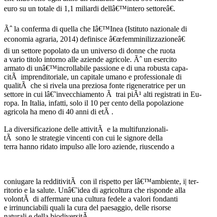
euro su un totale di 1,1 miliardi dellâ€™intero settoreâ€.
Ãˆ la conferma di quella che Iâ€™Inea (Istituto nazionale di
economia agraria, 2014) definisce â€œfemminilizzazioneâ€
di un settore popolato da un universo di donne che ruota
a vario titolo intorno alle aziende agricole. Ãˆ un esercito
armato di unâ€™incrollabile passione e di una robusta capa-
citÃ imprenditoriale, un capitale umano e professionale di
qualitÃ che si rivela una preziosa fonte rigeneratrice per un
settore in cui lâ€˜invecchiamento Ã trai piÃ¹ alti registrati in Eu-
ropa. In Italia, infatti, solo il 10 per cento della popolazione
agricola ha meno di 40 anni di etÃ .
La diversificazione delle attivitÃ e la multifunzionali-
tÃ sono le strategie vincenti con cui le signore della
terra hanno ridato impulso alle loro aziende, riuscendo a
coniugare la redditivitÃ con il rispetto per lâ€™ambiente, i| ter-
ritorio e la salute. Unâ€˜idea di agricoltura che risponde alla
volontÃ di affermare una cultura fedele a valori fondanti
e irrinunciabili quali la cura del paesaggio, delle risorse
naturali e della biodiversitÃ .