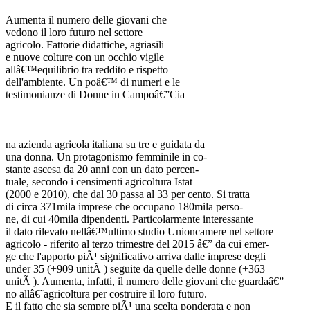
Aumenta il numero delle giovani che
vedono il loro futuro nel settore
agricolo. Fattorie didattiche, agriasili
e nuove colture con un occhio vigile
allâ€™equilibrio tra reddito e rispetto
dell'ambiente. Un poâ€™ di numeri e le
testimonianze di Donne in Campoâ€”Cia
na azienda agricola italiana su tre e guidata da
una donna. Un protagonismo femminile in co-
stante ascesa da 20 anni con un dato percen-
tuale, secondo i censimenti agricoltura Istat
(2000 e 2010), che dal 30 passa al 33 per cento. Si tratta
di circa 371mila imprese che occupano 180mila perso-
ne, di cui 40mila dipendenti. Particolarmente interessante
il dato rilevato nellâ€™ultimo studio Unioncamere nel settore
agricolo - riferito al terzo trimestre del 2015 â€” da cui emer-
ge che l'apporto piÃ¹ significativo arriva dalle imprese degli
under 35 (+909 unitÃ ) seguite da quelle delle donne (+363
unitÃ ). Aumenta, infatti, il numero delle giovani che guardaâ€”
no allâ€˜agricoltura per costruire il loro futuro.
E il fatto che sia sempre piÃ¹ una scelta ponderata e non