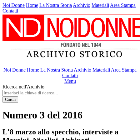
Noi Donne
Home
La Nostra Storia
Archivio
Materiali
Area Stampa
Contatti
Noi Donne
Home
La Nostra Storia
Archivio
Materiali
Area Stampa
Contatti
Menu
Ricerca nell'Archivio
Cerca
Numero 3 del 2016
L'8 marzo allo specchio, interviste a