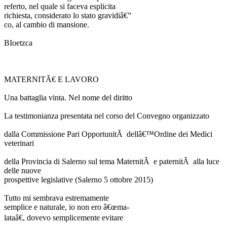
referto, nel quale si faceva esplicita
richiesta, considerato lo stato gravidiâ€”
co, al cambio di mansione.
BIoetzca
MATERNITÃ€ E LAVORO
Una battaglia vinta. Nel nome del diritto
La testimonianza presentata nel corso del Convegno organizzato
dalla Commissione Pari OpportunitÃ dellâ€™Ordine dei Medici
veterinari
della Provincia di Salerno sul tema MaternitÃ e paternitÃ alla luce
delle nuove
prospettive legislative (Salerno 5 ottobre 2015)
Tutto mi sembrava estremamente
semplice e naturale, io non ero â€œma-
lataâ€, dovevo semplicemente evitare