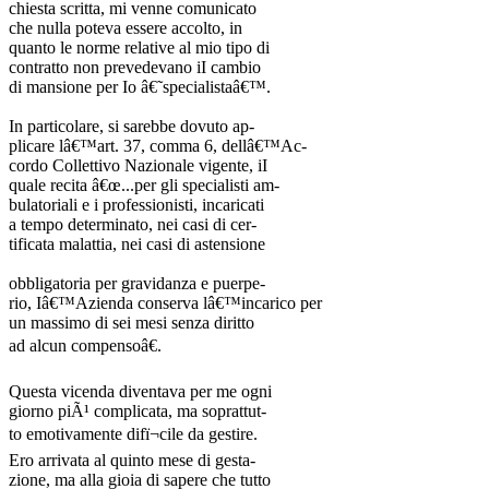
chiesta scritta, mi venne comunicato
che nulla poteva essere accolto, in
quanto le norme relative al mio tipo di
contratto non prevedevano iI cambio
di mansione per Io â€˜specialistaâ€™.
In particolare, si sarebbe dovuto ap-
plicare lâ€™art. 37, comma 6, dellâ€™Ac-
cordo Collettivo Nazionale vigente, iI
quale recita â€œ...per gli specialisti am-
bulatoriali e i professionisti, incaricati
a tempo determinato, nei casi di cer-
tificata malattia, nei casi di astensione
obbligatoria per gravidanza e puerpe-
rio, Iâ€™Azienda conserva lâ€™incarico per
un massimo di sei mesi senza diritto
ad alcun compensoâ€.
Questa vicenda diventava per me ogni
giorno piÃ¹ complicata, ma soprattut-
to emotivamente difï¬cile da gestire.
Ero arrivata al quinto mese di gesta-
zione, ma alla gioia di sapere che tutto