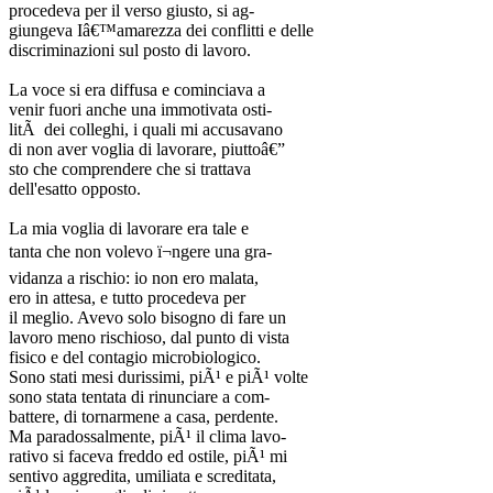
procedeva per il verso giusto, si ag-
giungeva Iâ€™amarezza dei conflitti e delle
discriminazioni sul posto di lavoro.
La voce si era diffusa e cominciava a
venir fuori anche una immotivata osti-
litÃ dei colleghi, i quali mi accusavano
di non aver voglia di lavorare, piuttoâ€”
sto che comprendere che si trattava
dell'esatto opposto.
La mia voglia di lavorare era tale e
tanta che non volevo ï¬ngere una gra-
vidanza a rischio: io non ero malata,
ero in attesa, e tutto procedeva per
il meglio. Avevo solo bisogno di fare un
lavoro meno rischioso, dal punto di vista
fisico e del contagio microbiologico.
Sono stati mesi durissimi, piÃ¹ e piÃ¹ volte
sono stata tentata di rinunciare a com-
battere, di tornarmene a casa, perdente.
Ma paradossalmente, piÃ¹ il clima lavo-
rativo si faceva freddo ed ostile, piÃ¹ mi
sentivo aggredita, umiliata e screditata,