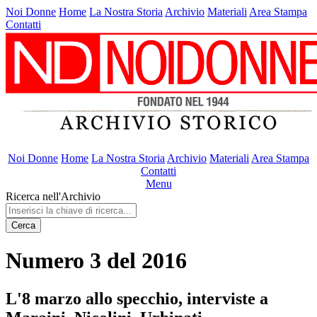
Noi Donne
Home
La Nostra Storia
Archivio
Materiali
Area Stampa
Contatti
Noi Donne
Home
La Nostra Storia
Archivio
Materiali
Area Stampa
Contatti
Menu
Ricerca nell'Archivio
Cerca
Numero 3 del 2016
L'8 marzo allo specchio, interviste a