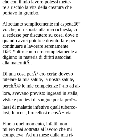
che con il mio lavoro potessi mette-
re a rischio la vita della creatura che
portavo in grembo.
Altrettanto semplicemente mi aspettaâ€”
vo che, in risposta alla mia richiesta, ci
si sedesse per discutere su cosa, dove e
quando avrei potuto e dovuto fare per
continuare a lavorare serenamente.
Dâ€™altro canto ero completamente a
digiuno in materia di diritti associati
alla maternitÃ .
Di una cosa perÃ² ero certa: dovevo
tutelare la mia salute, la nostra salute,
perchÃ© le mie competenze ï¬no ad al-
lora, avevano previsto ingressi in stalla,
visite e prelievi di sangue per la proï¬-
lassi di malattie infettive quali tuberco-
losi, Ieucosi, brucellosi e cosÃ¬ via.
Fino a quel momento, infatti, non
mi ero mai sottratta al lavoro che mi
competeva. Ad un mese dalla mia ri-