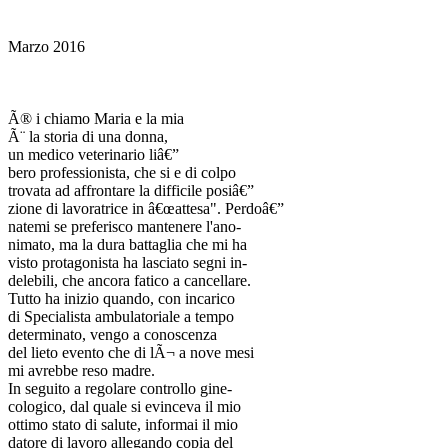
Marzo 2016
Ã® i chiamo Maria e la mia
Ã¨ la storia di una donna,
un medico veterinario liâ€”
bero professionista, che si e di colpo
trovata ad affrontare la difficile posiâ€”
zione di lavoratrice in â€œattesa". Perdoâ€”
natemi se preferisco mantenere l'ano-
nimato, ma la dura battaglia che mi ha
visto protagonista ha lasciato segni in-
delebili, che ancora fatico a cancellare.
Tutto ha inizio quando, con incarico
di Specialista ambulatoriale a tempo
determinato, vengo a conoscenza
del lieto evento che di lÃ¬ a nove mesi
mi avrebbe reso madre.
In seguito a regolare controllo gine-
cologico, dal quale si evinceva il mio
ottimo stato di salute, informai il mio
datore di lavoro allegando copia del