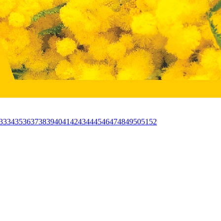
33
34
35
36
37
38
39
40
41
42
43
44
45
46
47
48
49
50
51
52