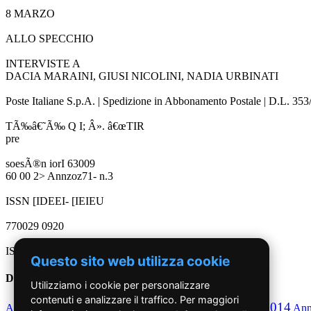
8 MARZO
ALLO SPECCHIO
INTERVISTE A
DACIA MARAINI, GIUSI NICOLINI, NADIA URBINATI
Poste Italiane S.p.A. | Spedizione in Abbonamento Postale | D.L. 35
TÃ‰â€˜Ã‰ Q I; Â». â€œTIR
pre
soesÃ®n iorI 63009
60 00 2> Annzoz71- n.3
ISSN [IDEEI- [IEIEU
770029 0920
ISSN 0029- 0920
Questo sito web utilizza cookie
Dal 2010 ad oggi
Utilizziamo i cookie per personalizzare
contenuti e analizzare il traffico. Per maggiori
2010
2011
2012
2013
2014
Anno
Anno
Anno
Anno
Anno
An