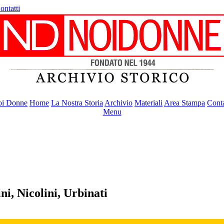
ontatti
i Donne
Home
La Nostra Storia
Archivio
Materiali
Area Stampa
Conta
Menu
ni, Nicolini, Urbinati