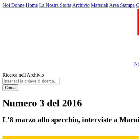
Noi Donne
Home
La Nostra Storia
Archivio
Materiali
Area Stampa
C
No
Ricerca nell'Archivio
Cerca
Numero 3 del 2016
L'8 marzo allo specchio, interviste a Marai