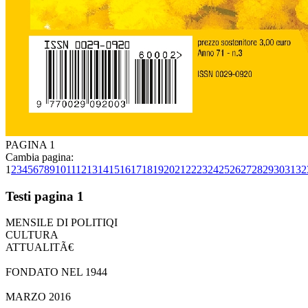
PAGINA 1
Cambia pagina:
1
2
3
4
5
6
7
8
9
10
11
12
13
14
15
16
17
18
19
20
21
22
23
24
25
26
27
28
29
30
31
32
Testi pagina 1
MENSILE DI POLITIQI
CULTURA
ATTUALITÃ€
FONDATO NEL 1944
MARZO 2016